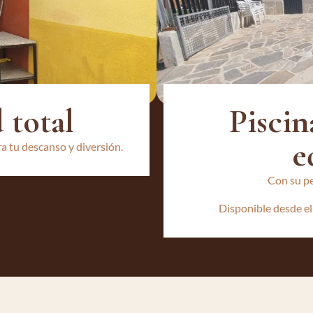
Piscin
total
e
a tu descanso y diversión.
Con su pe
Disponible desde el