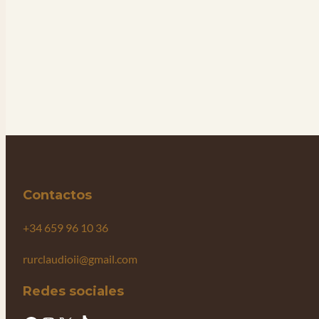
Contactos
+34 659 96 10 36
rurclaudioii@gmail.com
Redes sociales